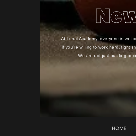
New
At Tunal Academy, everyone is welc
If you’re willing to work hard, fight 
We are not just building box
HOME