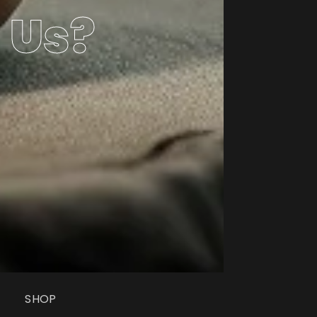
 Us?
T
SHOP