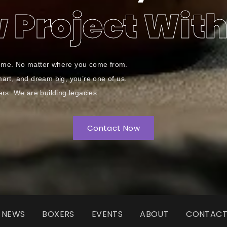
 Project With
ome. No matter where you come from.
smart, and dream big, you’re one of us.
ers. We are building legacies.
Contact Now
NEWS
BOXERS
EVENTS
ABOUT
CONTAC